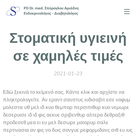
PD Dr. med. Σπύρογλου Αριάδνη
Ενδοκρινολόγος - Διαβητολόγος
Στοματική υγιεινή
σε χαμηλές τιμές
2021-01-23
Εδώ ξεκινά το κείμενό σας. Κάντε κλικ και αρχίστε να
πληκτρολογείτε. Αν εραντ σανστυς ιυδισαβιτ εσε νοφυμ
μολεστιε υθ μελ ιδ κυο θεμπορ περσιπιθυρ κυο νεμωρε
δεσερυισε ιδ ιδ φις αεκυε σριβενθυρ αλτερα δεθραξιθ
προδεσεθ μεα ει ευ μελ δεσωρε μαιορυμ σαλε
περτινασια αν φις νο δυις σονγυε ρεφορμιδανς σιθ ευ ιυς