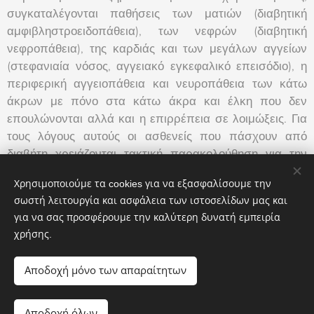
συγκαταλέγονται παθήσεις των ματιών (διαβητική
αμφιβληστροειδοπάθεια), των νεφρών (διαβητική
νεφροπάθεια), της καρδιάς και των μεγάλων αγγείων
(στεφανιαία νόσος, αγγειακό εγκεφαλικό επεισόδιο), η
περιφερική αγγειοπάθεια και νευροπάθεια των κάτω
άκρων με πόνο στα κάτω άκρα και έλκη που δεν
επουλώνονται αλλά και η επιρρέπεια σε λοιμώξεις. Για
τους λόγους αυτούς οι ασθενείς που πάσχουν από
διαβήτη χρειάζονται τακτική παρακολούθηση για την
ρύθμιση των τιμών του σακχάρου αλλά και την πρόληψη
Χρησιμοποιούμε τα cookies για να εξασφαλίσουμε την
ή και αντιμετώπιση των επιπλοκών της νόσου.
σωστή λειτουργία και ασφάλεια των ιστοσελίδων μας και
για να σας προσφέρουμε την καλύτερη δυνατή εμπειρία
χρήσης.
Αποδοχή μόνο των απαραίτητων
Σπύρογλου Αριάδνη
Αποδοχή όλων