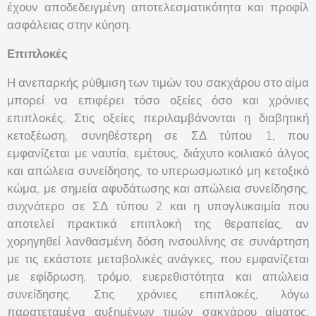
έχουν αποδεδειγμένη αποτελεσματικότητα και προφίλ
ασφάλειας στην κύηση.
Επιπλοκές
Η ανεπαρκής ρύθμιση των τιμών του σακχάρου στο αίμα
μπορεί να επιφέρει τόσο οξείες όσο και χρόνιες
επιπλοκές. Στις οξείες περιλαμβάνονται η διαβητική
κετοξέωση, συνηθέστερη σε ΣΔ τύπου 1, που
εμφανίζεται με ναυτία, εμέτους, διάχυτο κοιλιακό άλγος
και απώλεια συνείδησης, το υπερωσμωτικό μη κετοξικό
κώμα, με σημεία αφυδάτωσης και απώλεια συνείδησης,
συχνότερο σε ΣΔ τύπου 2 και η υπογλυκαιμία που
αποτελεί πρακτικά επιπλοκή της θεραπείας, αν
χορηγηθεί λανθασμένη δόση ινσουλίνης σε συνάρτηση
με τις εκάστοτε μεταβολικές ανάγκες, που εμφανίζεται
με εφίδρωση, τρόμο, ευερεθιστότητα και απώλεια
συνείδησης. Στις χρόνιες επιπλοκές, λόγω
παρατεταμένα αυξημένων τιμών σακχάρου αίματος,