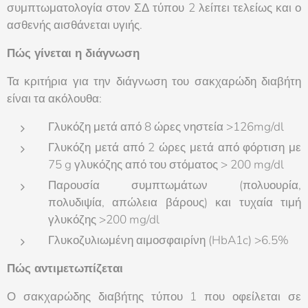
συμπτωματολογία στον ΣΔ τύπου 2 λείπει τελείως και ο
ασθενής αισθάνεται υγιής.
Πώς γίνεται η διάγνωση
Τα κριτήρια για την διάγνωση του σακχαρώδη διαβήτη
είναι τα ακόλουθα:
Γλυκόζη μετά από 8 ώρες νηστεία >126mg/dl
Γλυκόζη μετά από 2 ώρες μετά από φόρτιση με
75 g γλυκόζης από του στόματος > 200 mg/dl
Παρουσία συμπτωμάτων (πολυουρία,
πολυδιψία, απώλεια βάρους) και τυχαία τιμή
γλυκόζης >200 mg/dl
Γλυκοζυλιωμένη αιμοσφαιρίνη (HbA1c) >6.5%
Πώς αντιμετωπίζεται
Ο σακχαρώδης διαβήτης τύπου 1 που οφείλεται σε