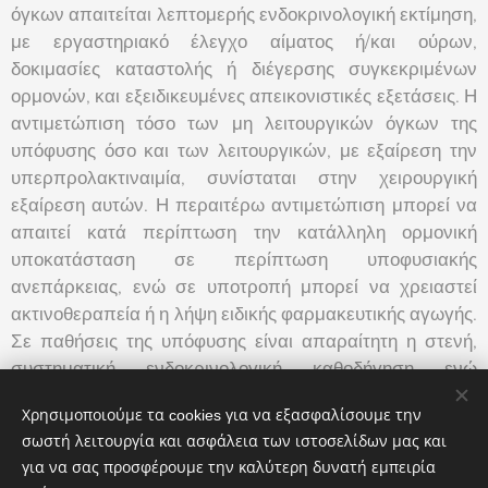
όγκων απαιτείται λεπτομερής ενδοκρινολογική εκτίμηση,
με εργαστηριακό έλεγχο αίματος ή/και ούρων,
δοκιμασίες καταστολής ή διέγερσης συγκεκριμένων
ορμονών, και εξειδικευμένες απεικονιστικές εξετάσεις. Η
αντιμετώπιση τόσο των μη λειτουργικών όγκων της
υπόφυσης όσο και των λειτουργικών, με εξαίρεση την
υπερπρολακτιναιμία, συνίσταται στην χειρουργική
εξαίρεση αυτών. Η περαιτέρω αντιμετώπιση μπορεί να
απαιτεί κατά περίπτωση την κατάλληλη ορμονική
υποκατάσταση σε περίπτωση υποφυσιακής
ανεπάρκειας, ενώ σε υποτροπή μπορεί να χρειαστεί
ακτινοθεραπεία ή η λήψη ειδικής φαρμακευτικής αγωγής.
Σε παθήσεις της υπόφυσης είναι απαραίτητη η στενή,
συστηματική ενδοκρινολογική καθοδήγηση ενώ
απαιτείται και στενή συνεργασία και με ιατρούς άλλων
Χρησιμοποιούμε τα cookies για να εξασφαλίσουμε την
ειδικοτήτων.
σωστή λειτουργία και ασφάλεια των ιστοσελίδων μας και
για να σας προσφέρουμε την καλύτερη δυνατή εμπειρία